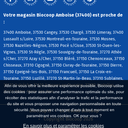
Votre magasin Biocoop Amboise (37400) est proche de
:
37400 Amboise, 37530 Cangey, 37530 Chargé, 37530 Limeray, 37400
Lussault s/Loire, 37530 Montreuil-en-Touraine, 37530 Mosnes,
37530 Nazelles-Négron, 37530 Pocé s/Cisse, 37530 St-Ouen-les-
Vignes, 37530 St-Règle, 37530 Souvigny-de-Touraine, 37270 Athée
s/Cher, 37270 Azay s/Cher, 37150 Bléré, 37150 Chenonceaux, 37150
Chisseaux, 37310 Cigogné, 37150 Civray-de-Touraine, 37150 Dierre,
37150 Epeigné-les-Bois, 37150 Francueil, 37150 La Croix-en-
Touraine, 37150 Luzillé, 37270 St-Martin-le-Beau, 37310 Sublaines,
37110 Autrèche, 37110 Auzouer-en-Touraine, 37380 Crotelles,
Afin de vous offrir la meilleure expérience possible, Biocoop utilise
37110 Dame-Marie-les-Bois
des cookies : pour assurer une performance optimale du site, pour
récolter des statistiques afin d'analyser le trafic et la performance
du site et vous proposer une navigation personnalisée en toute
sécurité. Vous pouvez changer d'avis à tout moment en
Biocoop.fr
Le réseau Biocoop
paramétrant vos cookies. OK pour vous ?
Copyright Biocoop 2026
En savoir plus et paramétrer les cookies