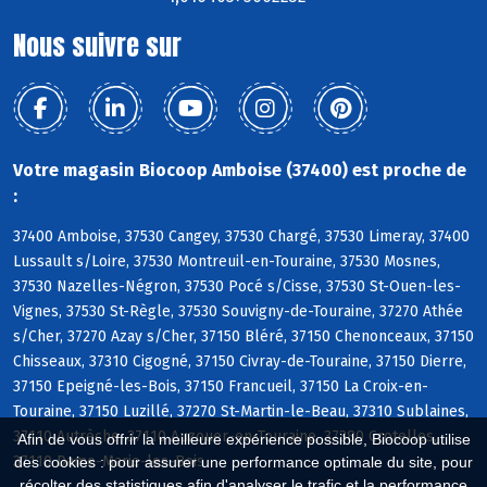
Nous suivre sur
Votre magasin Biocoop Amboise (37400) est proche de
:
37400 Amboise, 37530 Cangey, 37530 Chargé, 37530 Limeray, 37400
Lussault s/Loire, 37530 Montreuil-en-Touraine, 37530 Mosnes,
37530 Nazelles-Négron, 37530 Pocé s/Cisse, 37530 St-Ouen-les-
Vignes, 37530 St-Règle, 37530 Souvigny-de-Touraine, 37270 Athée
s/Cher, 37270 Azay s/Cher, 37150 Bléré, 37150 Chenonceaux, 37150
Chisseaux, 37310 Cigogné, 37150 Civray-de-Touraine, 37150 Dierre,
37150 Epeigné-les-Bois, 37150 Francueil, 37150 La Croix-en-
Touraine, 37150 Luzillé, 37270 St-Martin-le-Beau, 37310 Sublaines,
37110 Autrèche, 37110 Auzouer-en-Touraine, 37380 Crotelles,
Afin de vous offrir la meilleure expérience possible, Biocoop utilise
37110 Dame-Marie-les-Bois
des cookies : pour assurer une performance optimale du site, pour
récolter des statistiques afin d'analyser le trafic et la performance