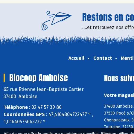
Restons en con
....et retrouvez nos of
Accueil
Contact
Menti
Biocoop Amboise
Nous suiv
65 rue Etienne Jean-Baptiste Cartier
Votre magasi
37400 Amboise
37400 Amboise, 
Téléphone :
02 47 57 39 80
37530 Pocé s/Ci
Coordonnées GPS :
47,4164804722477 ° ,
Chenonceaux, 37
1,01640575662232 °
Touraine, 37150
Bois
Afin de vous offrir la meilleure expérience possible, Biocoop utilise d