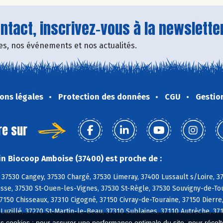
tact, inscrivez-vous à la newsletter
fres, nos événements et nos actualités.
ons légales
Protection des données
CGU
Gestio
re sur
n Biocoop Amboise (37400) est proche de :
37530 Cangey, 37530 Chargé, 37530 Limeray, 37400 Lussault s/Loire, 
sse, 37530 St-Ouen-les-Vignes, 37530 St-Règle, 37530 Souvigny-de-Tou
150 Chisseaux, 37310 Cigogné, 37150 Civray-de-Touraine, 37150 Dierre,
 Luzillé, 37270 St-Martin-le-Beau, 37310 Sublaines, 37110 Autrèche, 
es cookies : pour assurer une performance optimale du site, pour récolter