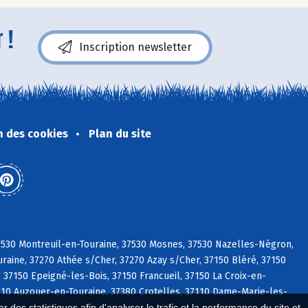
 !
Inscription newsletter
n des cookies
Plan du site
37530 Montreuil-en-Touraine, 37530 Mosnes, 37530 Nazelles-Négron,
raine, 37270 Athée s/Cher, 37270 Azay s/Cher, 37150 Bléré, 37150
 37150 Epeigné-les-Bois, 37150 Francueil, 37150 La Croix-en-
37110 Auzouer-en-Touraine, 37380 Crotelles, 37110 Dame-Marie-les-
 des statistiques afin d'analyser le trafic et la performance du site et