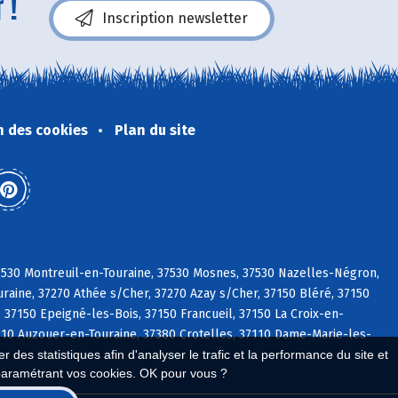
 !
Inscription newsletter
n des cookies
Plan du site
37530 Montreuil-en-Touraine, 37530 Mosnes, 37530 Nazelles-Négron,
raine, 37270 Athée s/Cher, 37270 Azay s/Cher, 37150 Bléré, 37150
 37150 Epeigné-les-Bois, 37150 Francueil, 37150 La Croix-en-
37110 Auzouer-en-Touraine, 37380 Crotelles, 37110 Dame-Marie-les-
 des statistiques afin d'analyser le trafic et la performance du site et
paramétrant vos cookies. OK pour vous ?