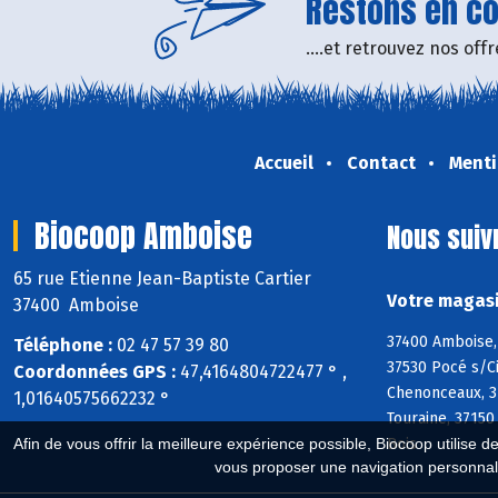
Restons en con
....et retrouvez nos of
Accueil
Contact
Menti
Biocoop Amboise
Nous suiv
65 rue Etienne Jean-Baptiste Cartier
Votre magasi
37400 Amboise
37400 Amboise, 
Téléphone :
02 47 57 39 80
37530 Pocé s/Ci
Coordonnées GPS :
47,4164804722477 ° ,
Chenonceaux, 37
1,01640575662232 °
Touraine, 37150
Bois
Afin de vous offrir la meilleure expérience possible, Biocoop utilise d
vous proposer une navigation personnal