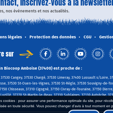
tact, inscrivez-vous à la newsletter
fres, nos événements et nos actualités.
ons légales
Protection des données
CGU
Gestio
re sur
n Biocoop Amboise (37400) est proche de :
37530 Cangey, 37530 Chargé, 37530 Limeray, 37400 Lussault s/Loire, 
sse, 37530 St-Ouen-les-Vignes, 37530 St-Règle, 37530 Souvigny-de-Tou
150 Chisseaux, 37310 Cigogné, 37150 Civray-de-Touraine, 37150 Dierre,
 Luzillé, 37270 St-Martin-le-Beau, 37310 Sublaines, 37110 Autrèche, 
es cookies : pour assurer une performance optimale du site, pour récolter
isée en toute sécurité. Vous pouvez changer d'avis à tout moment en 