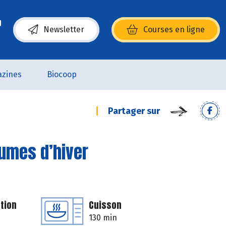
Newsletter
Courses en ligne
(s’ouvre dans une nouvelle fenêtre)
zines
Biocoop
Partager sur
gumes d’hiver
tion
Cuisson
130 min