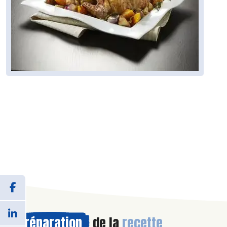
Préparation
de la
recette