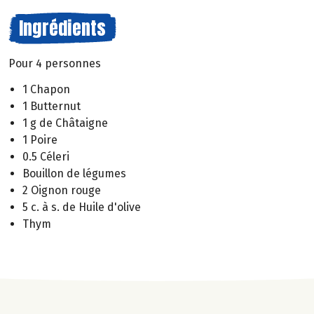
Ingrédients
Pour 4 personnes
1 Chapon
1 Butternut
1 g de Châtaigne
1 Poire
0.5 Céleri
Bouillon de légumes
2 Oignon rouge
5 c. à s. de Huile d'olive
Thym