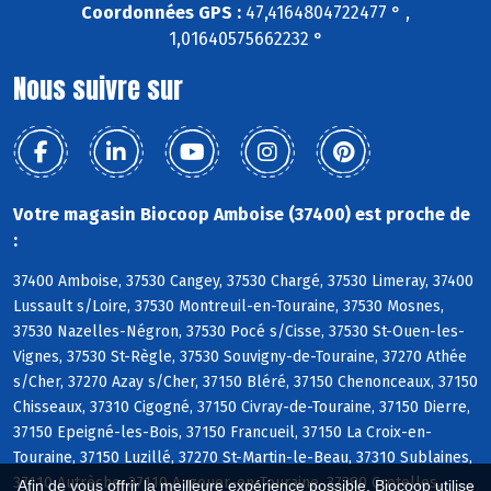
Coordonnées GPS :
47,4164804722477 ° ,
1,01640575662232 °
Nous suivre sur
Votre magasin Biocoop Amboise (37400) est proche de
:
37400 Amboise, 37530 Cangey, 37530 Chargé, 37530 Limeray, 37400
Lussault s/Loire, 37530 Montreuil-en-Touraine, 37530 Mosnes,
37530 Nazelles-Négron, 37530 Pocé s/Cisse, 37530 St-Ouen-les-
Vignes, 37530 St-Règle, 37530 Souvigny-de-Touraine, 37270 Athée
s/Cher, 37270 Azay s/Cher, 37150 Bléré, 37150 Chenonceaux, 37150
Chisseaux, 37310 Cigogné, 37150 Civray-de-Touraine, 37150 Dierre,
37150 Epeigné-les-Bois, 37150 Francueil, 37150 La Croix-en-
Touraine, 37150 Luzillé, 37270 St-Martin-le-Beau, 37310 Sublaines,
37110 Autrèche, 37110 Auzouer-en-Touraine, 37380 Crotelles,
Afin de vous offrir la meilleure expérience possible, Biocoop utilise