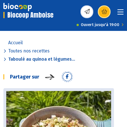
Biocoop Amboise
(s’ouvre dans une nou
Ouvert jusqu'à 19:00
Accueil
Toutes nos recettes
Taboulé au quinoa et légumes...
Partager sur