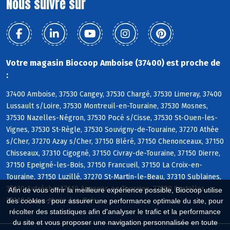
Nous suivre sur
Votre magasin Biocoop Amboise (37400) est proche de
:
37400 Amboise, 37530 Cangey, 37530 Chargé, 37530 Limeray, 37400
Lussault s/Loire, 37530 Montreuil-en-Touraine, 37530 Mosnes,
37530 Nazelles-Négron, 37530 Pocé s/Cisse, 37530 St-Ouen-les-
Vignes, 37530 St-Règle, 37530 Souvigny-de-Touraine, 37270 Athée
s/Cher, 37270 Azay s/Cher, 37150 Bléré, 37150 Chenonceaux, 37150
Chisseaux, 37310 Cigogné, 37150 Civray-de-Touraine, 37150 Dierre,
37150 Epeigné-les-Bois, 37150 Francueil, 37150 La Croix-en-
Touraine, 37150 Luzillé, 37270 St-Martin-le-Beau, 37310 Sublaines,
37110 Autrèche, 37110 Auzouer-en-Touraine, 37380 Crotelles,
Afin de vous offrir la meilleure expérience possible, Biocoop utilise
37110 Dame-Marie-les-Bois
des cookies : pour assurer une performance optimale du site, pour
récolter des statistiques afin d'analyser le trafic et la performance
du site et vous proposer une navigation personnalisée en toute