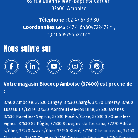
65 rue Etienne Jean-Baptiste Cartier
37400 Amboise
Téléphone :
02 47 57 39 80
Coordonnées GPS :
47,4164804722477 ° ,
1,01640575662232 °
Nous suivre sur
Votre magasin Biocoop Amboise (37400) est proche de
:
37400 Amboise, 37530 Cangey, 37530 Chargé, 37530 Limeray, 37400
Lussault s/Loire, 37530 Montreuil-en-Touraine, 37530 Mosnes,
37530 Nazelles-Négron, 37530 Pocé s/Cisse, 37530 St-Ouen-les-
Vignes, 37530 St-Règle, 37530 Souvigny-de-Touraine, 37270 Athée
s/Cher, 37270 Azay s/Cher, 37150 Bléré, 37150 Chenonceaux, 37150
Chisseaux, 37310 Cigogné, 37150 Civray-de-Touraine, 37150 Dierre,