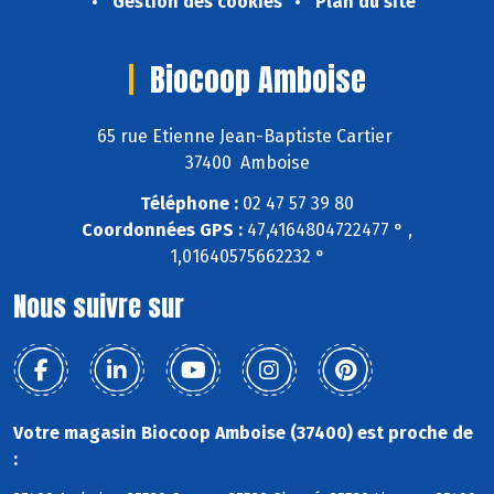
Gestion des cookies
Plan du site
Biocoop Amboise
65 rue Etienne Jean-Baptiste Cartier
37400 Amboise
Téléphone :
02 47 57 39 80
Coordonnées GPS :
47,4164804722477 ° ,
1,01640575662232 °
Nous suivre sur
Votre magasin Biocoop Amboise (37400) est proche de
: