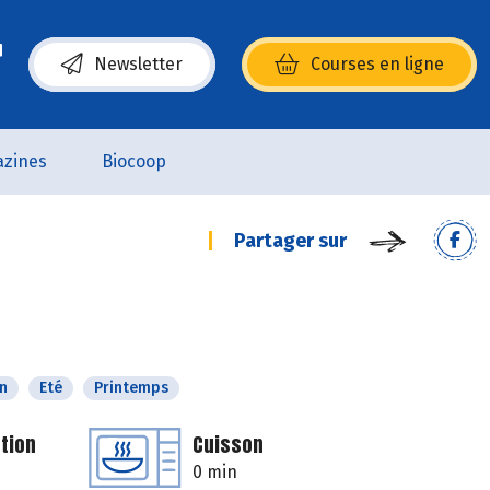
Newsletter
Courses en ligne
(s’ouvre dans une nouvelle fenêtre)
zines
Biocoop
Partager sur
n
Eté
Printemps
tion
Cuisson
0 min