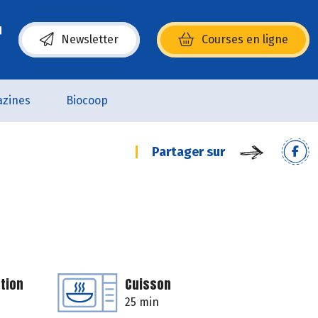
Newsletter
Courses en ligne
(s’ouvre dans une nouvelle fenêtre)
zines
Biocoop
Partager sur
tion
Cuisson
25 min