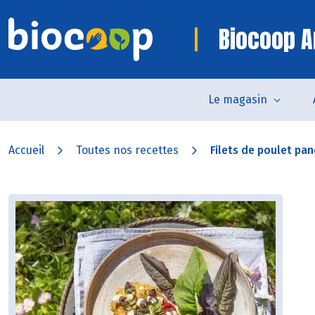
Biocoop 
Le magasin
Accueil
Toutes nos recettes
Filets de poulet pa