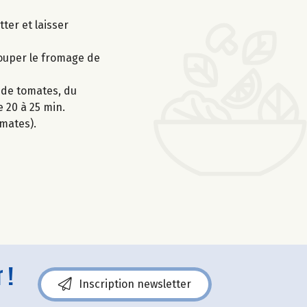
ter et laisser
couper le fromage de
r de tomates, du
e 20 à 25 min.
mates).
 !
Inscription newsletter