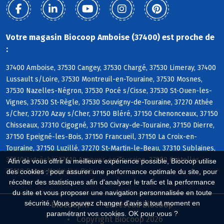
Votre magasin Biocoop Amboise (37400) est proche de
:
37400 Amboise, 37530 Cangey, 37530 Chargé, 37530 Limeray, 37400
Lussault s/Loire, 37530 Montreuil-en-Touraine, 37530 Mosnes,
37530 Nazelles-Négron, 37530 Pocé s/Cisse, 37530 St-Ouen-les-
Vignes, 37530 St-Règle, 37530 Souvigny-de-Touraine, 37270 Athée
s/Cher, 37270 Azay s/Cher, 37150 Bléré, 37150 Chenonceaux, 37150
Chisseaux, 37310 Cigogné, 37150 Civray-de-Touraine, 37150 Dierre,
37150 Epeigné-les-Bois, 37150 Francueil, 37150 La Croix-en-
Touraine, 37150 Luzillé, 37270 St-Martin-le-Beau, 37310 Sublaines,
37110 Autrèche, 37110 Auzouer-en-Touraine, 37380 Crotelles,
Afin de vous offrir la meilleure expérience possible, Biocoop utilise
37110 Dame-Marie-les-Bois
des cookies : pour assurer une performance optimale du site, pour
récolter des statistiques afin d'analyser le trafic et la performance
du site et vous proposer une navigation personnalisée en toute
sécurité. Vous pouvez changer d'avis à tout moment en
Biocoop.fr
Le réseau Biocoop
paramétrant vos cookies. OK pour vous ?
Copyright Biocoop 2026