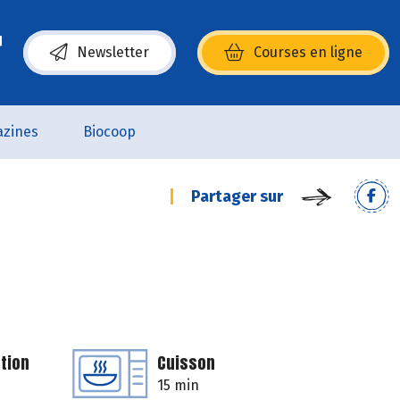
Newsletter
Courses en ligne
(s’ouvre dans une nouvelle fenêtre)
zines
Biocoop
Partager sur
tion
Cuisson
15 min