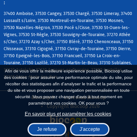
:
37400 Amboise, 37530 Cangey, 37530 Chargé, 37530 Limeray, 37400
Lussault s/Loire, 37530 Montreuil-en-Touraine, 37530 Mosnes,
37530 Nazelles-Négron, 37530 Pocé s/Cisse, 37530 St-Ouen-les-
Vignes, 37530 St-Règle, 37530 Souvigny-de-Touraine, 37270 Athée
s/Cher, 37270 Azay s/Cher, 37150 Bléré, 37150 Chenonceaux, 37150
Chisseaux, 37310 Cigogné, 37150 Civray-de-Touraine, 37150 Dierre,
37150 Epeigné-les-Bois, 37150 Francueil, 37150 La Croix-en-
Touraine, 37150 Luzillé, 37270 St-Martin-le-Beau, 37310 Sublaines,
37110 Autrèche, 37110 Auzouer-en-Touraine, 37380 Crotelles,
Afin de vous offrir la meilleure expérience possible, Biocoop utilise
37110 Dame-Marie-les-Bois
des cookies : pour assurer une performance optimale du site, pour
récolter des statistiques afin d'analyser le trafic et la performance
du site et vous proposer une navigation personnalisée en toute
sécurité. Vous pouvez changer d'avis à tout moment en
Biocoop.fr
Le réseau Biocoop
paramétrant vos cookies. OK pour vous ?
Copyright Biocoop 2026
En savoir plus et paramétrer les cookies
Je refuse
J'accepte
Réalisé par