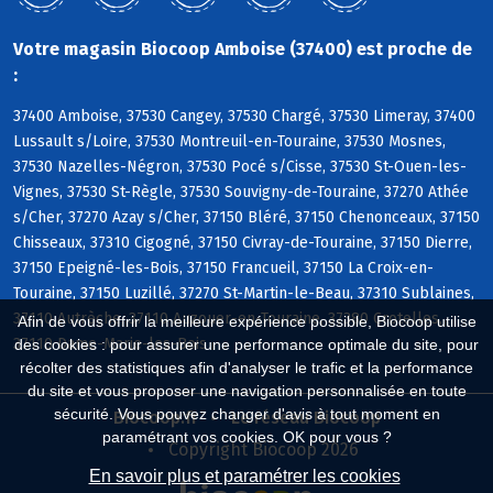
Votre magasin Biocoop Amboise (37400) est proche de
:
37400 Amboise, 37530 Cangey, 37530 Chargé, 37530 Limeray, 37400
Lussault s/Loire, 37530 Montreuil-en-Touraine, 37530 Mosnes,
37530 Nazelles-Négron, 37530 Pocé s/Cisse, 37530 St-Ouen-les-
Vignes, 37530 St-Règle, 37530 Souvigny-de-Touraine, 37270 Athée
s/Cher, 37270 Azay s/Cher, 37150 Bléré, 37150 Chenonceaux, 37150
Chisseaux, 37310 Cigogné, 37150 Civray-de-Touraine, 37150 Dierre,
37150 Epeigné-les-Bois, 37150 Francueil, 37150 La Croix-en-
Touraine, 37150 Luzillé, 37270 St-Martin-le-Beau, 37310 Sublaines,
37110 Autrèche, 37110 Auzouer-en-Touraine, 37380 Crotelles,
Afin de vous offrir la meilleure expérience possible, Biocoop utilise
37110 Dame-Marie-les-Bois
des cookies : pour assurer une performance optimale du site, pour
récolter des statistiques afin d'analyser le trafic et la performance
du site et vous proposer une navigation personnalisée en toute
sécurité. Vous pouvez changer d'avis à tout moment en
Biocoop.fr
Le réseau Biocoop
paramétrant vos cookies. OK pour vous ?
Copyright Biocoop 2026
En savoir plus et paramétrer les cookies