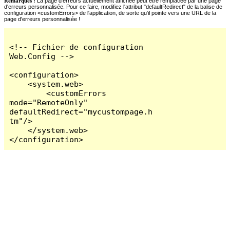
Remarques :
La page d'erreurs actuellement affichée peut être remplacée par une page
d'erreurs personnalisée. Pour ce faire, modifiez l'attribut "defaultRedirect" de la balise de
configuration <customErrors> de l'application, de sorte qu'il pointe vers une URL de la
page d'erreurs personnalisée !
<!-- Fichier de configuration 
Web.Config -->

<configuration>

    <system.web>

        <customErrors 
mode="RemoteOnly" 
defaultRedirect="mycustompage.h
tm"/>

    </system.web>

</configuration>