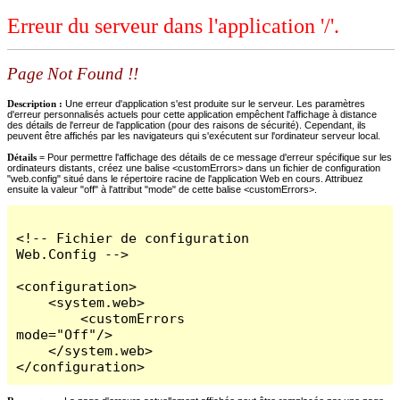
Erreur du serveur dans l'application '/'.
Page Not Found !!
Description :
Une erreur d'application s'est produite sur le serveur. Les paramètres
d'erreur personnalisés actuels pour cette application empêchent l'affichage à distance
des détails de l'erreur de l'application (pour des raisons de sécurité). Cependant, ils
peuvent être affichés par les navigateurs qui s'exécutent sur l'ordinateur serveur local.
Détails =
Pour permettre l'affichage des détails de ce message d'erreur spécifique sur les
ordinateurs distants, créez une balise <customErrors> dans un fichier de configuration
"web.config" situé dans le répertoire racine de l'application Web en cours. Attribuez
ensuite la valeur "off" à l'attribut "mode" de cette balise <customErrors>.
<!-- Fichier de configuration 
Web.Config -->

<configuration>

    <system.web>

        <customErrors 
mode="Off"/>

    </system.web>

</configuration>