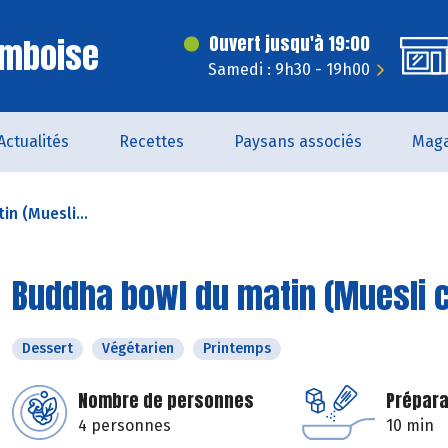
Amboise
Ouvert jusqu'à 19:00
Samedi : 9h30 - 19h00
Actualités
Recettes
Paysans associés
Maga
n (Muesli...
Buddha bowl du matin (Muesli 
Dessert
Végétarien
Printemps
Nombre de personnes
Prépara
4 personnes
10 min