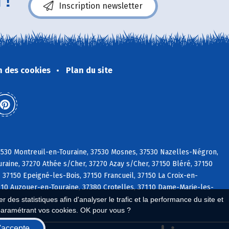
 !
Inscription newsletter
n des cookies
Plan du site
37530 Montreuil-en-Touraine, 37530 Mosnes, 37530 Nazelles-Négron,
raine, 37270 Athée s/Cher, 37270 Azay s/Cher, 37150 Bléré, 37150
 37150 Epeigné-les-Bois, 37150 Francueil, 37150 La Croix-en-
37110 Auzouer-en-Touraine, 37380 Crotelles, 37110 Dame-Marie-les-
 des statistiques afin d'analyser le trafic et la performance du site et
paramétrant vos cookies. OK pour vous ?
'accepte