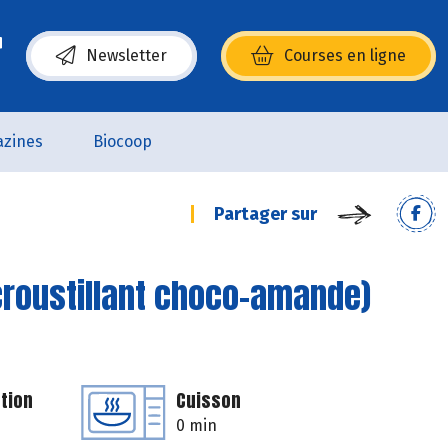
Newsletter
Courses en ligne
(s’ouvre dans une nouvelle fenêtre)
zines
Biocoop
Partager sur
croustillant choco-amande)
tion
Cuisson
0 min