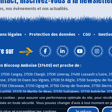
tact, inscrivez-vous à la newsletter
fres, nos événements et nos actualités.
ons légales
Protection des données
CGU
Gestio
re sur
n Biocoop Amboise (37400) est proche de :
37530 Cangey, 37530 Chargé, 37530 Limeray, 37400 Lussault s/Loire, 
sse, 37530 St-Ouen-les-Vignes, 37530 St-Règle, 37530 Souvigny-de-Tou
150 Chisseaux, 37310 Cigogné, 37150 Civray-de-Touraine, 37150 Dierre,
 Luzillé, 37270 St-Martin-le-Beau, 37310 Sublaines, 37110 Autrèche, 
es cookies : pour assurer une performance optimale du site, pour récolter
isée en toute sécurité. Vous pouvez changer d'avis à tout moment en 
r plus et paramétrer les cookies
Je refuse
J