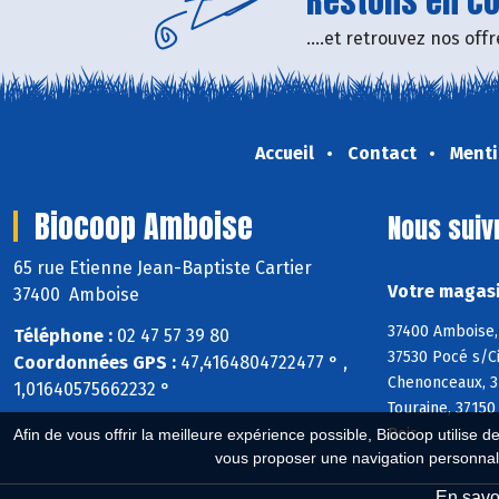
Restons en con
....et retrouvez nos of
Accueil
Contact
Menti
Biocoop Amboise
Nous suiv
65 rue Etienne Jean-Baptiste Cartier
Votre magasi
37400 Amboise
37400 Amboise, 
Téléphone :
02 47 57 39 80
37530 Pocé s/Ci
Coordonnées GPS :
47,4164804722477 ° ,
Chenonceaux, 37
1,01640575662232 °
Touraine, 37150
Bois
Afin de vous offrir la meilleure expérience possible, Biocoop utilise d
vous proposer une navigation personnal
En savoi