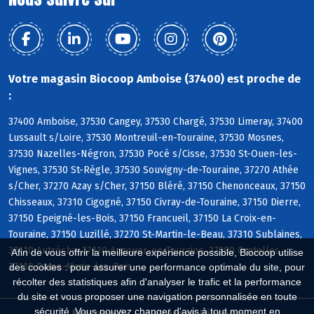
Votre magasin Biocoop Amboise (37400) est proche de
:
37400 Amboise, 37530 Cangey, 37530 Chargé, 37530 Limeray, 37400
Lussault s/Loire, 37530 Montreuil-en-Touraine, 37530 Mosnes,
37530 Nazelles-Négron, 37530 Pocé s/Cisse, 37530 St-Ouen-les-
Vignes, 37530 St-Règle, 37530 Souvigny-de-Touraine, 37270 Athée
s/Cher, 37270 Azay s/Cher, 37150 Bléré, 37150 Chenonceaux, 37150
Chisseaux, 37310 Cigogné, 37150 Civray-de-Touraine, 37150 Dierre,
37150 Epeigné-les-Bois, 37150 Francueil, 37150 La Croix-en-
Touraine, 37150 Luzillé, 37270 St-Martin-le-Beau, 37310 Sublaines,
37110 Autrèche, 37110 Auzouer-en-Touraine, 37380 Crotelles,
Afin de vous offrir la meilleure expérience possible, Biocoop utilise
37110 Dame-Marie-les-Bois
des cookies : pour assurer une performance optimale du site, pour
récolter des statistiques afin d'analyser le trafic et la performance
du site et vous proposer une navigation personnalisée en toute
sécurité. Vous pouvez changer d'avis à tout moment en
Biocoop.fr
Le réseau Biocoop