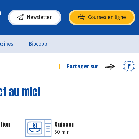
Newsletter
Courses en ligne
(s’ouvre dans une nouvelle fenêtre)
zines
Biocoop
Partager sur
et au miel
tion
Cuisson
50 min