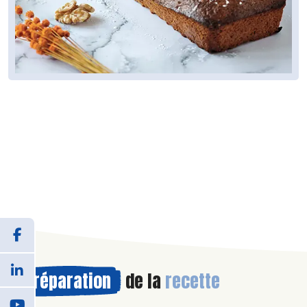
Préparation
de la
recette