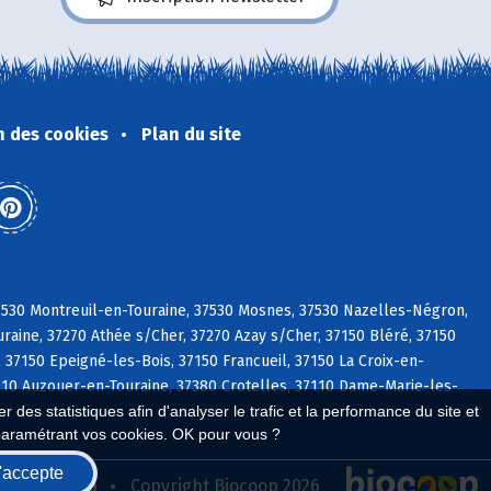
n des cookies
Plan du site
37530 Montreuil-en-Touraine, 37530 Mosnes, 37530 Nazelles-Négron,
raine, 37270 Athée s/Cher, 37270 Azay s/Cher, 37150 Bléré, 37150
 37150 Epeigné-les-Bois, 37150 Francueil, 37150 La Croix-en-
37110 Auzouer-en-Touraine, 37380 Crotelles, 37110 Dame-Marie-les-
 des statistiques afin d'analyser le trafic et la performance du site et
paramétrant vos cookies. OK pour vous ?
'accepte
seau Biocoop
Copyright Biocoop 2026