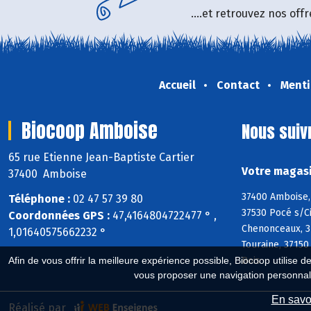
....et retrouvez nos of
Accueil
Contact
Menti
Biocoop Amboise
Nous suiv
65 rue Etienne Jean-Baptiste Cartier
Votre magasi
37400 Amboise
37400 Amboise, 
Téléphone :
02 47 57 39 80
37530 Pocé s/Ci
Coordonnées GPS :
47,4164804722477 ° ,
Chenonceaux, 37
1,01640575662232 °
Touraine, 37150
Bois
Afin de vous offrir la meilleure expérience possible, Biocoop utilise d
vous proposer une navigation personnal
En savoi
Réalisé par