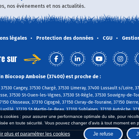
fres, nos événements et nos actualités.
ons légales
Protection des données
CGU
Gestio
re sur
n Biocoop Amboise (37400) est proche de :
37530 Cangey, 37530 Chargé, 37530 Limeray, 37400 Lussault s/Loire, 
sse, 37530 St-Ouen-les-Vignes, 37530 St-Règle, 37530 Souvigny-de-Tou
150 Chisseaux, 37310 Cigogné, 37150 Civray-de-Touraine, 37150 Dierre,
 Luzillé, 37270 St-Martin-le-Beau, 37310 Sublaines, 37110 Autrèche, 
es cookies : pour assurer une performance optimale du site, pour récolter
isée en toute sécurité. Vous pouvez changer d'avis à tout moment en 
r plus et paramétrer les cookies
Je refuse
J
Biocoop.fr
Le ré