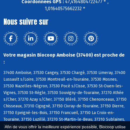
Coordonnées GPS :
47,4164804722477 ° ,
1,01640575662232 °
Nous suivre sur
Votre magasin Biocoop Amboise (37400) est proche de
:
37400 Amboise, 37530 Cangey, 37530 Chargé, 37530 Limeray, 37400
Lussault s/Loire, 37530 Montreuil-en-Touraine, 37530 Mosnes,
37530 Nazelles-Négron, 37530 Pocé s/Cisse, 37530 St-Ouen-les-
Vignes, 37530 St-Règle, 37530 Souvigny-de-Touraine, 37270 Athée
s/Cher, 37270 Azay s/Cher, 37150 Bléré, 37150 Chenonceaux, 37150
Chisseaux, 37310 Cigogné, 37150 Civray-de-Touraine, 37150 Dierre,
37150 Epeigné-les-Bois, 37150 Francueil, 37150 La Croix-en-
Touraine, 37150 Luzillé, 37270 St-Martin-le-Beau, 37310 Sublaines,
37110 Autrèche, 37110 Auzouer-en-Touraine, 37380 Crotelles,
Afin de vous offrir la meilleure expérience possible, Biocoop utilise