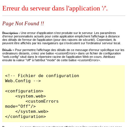
Erreur du serveur dans l'application '/'.
Page Not Found !!
Description :
Une erreur d'application s'est produite sur le serveur. Les paramètres
d'erreur personnalisés actuels pour cette application empêchent l'affichage à distance
des détails de l'erreur de l'application (pour des raisons de sécurité). Cependant, ils
peuvent être affichés par les navigateurs qui s'exécutent sur l'ordinateur serveur local.
Détails =
Pour permettre l'affichage des détails de ce message d'erreur spécifique sur les
ordinateurs distants, créez une balise <customErrors> dans un fichier de configuration
"web.config" situé dans le répertoire racine de l'application Web en cours. Attribuez
ensuite la valeur "off" à l'attribut "mode" de cette balise <customErrors>.
<!-- Fichier de configuration 
Web.Config -->

<configuration>

    <system.web>

        <customErrors 
mode="Off"/>

    </system.web>

</configuration>