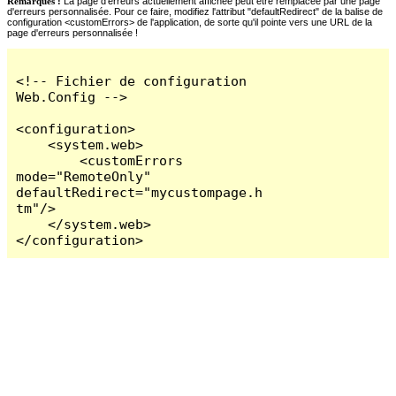
Remarques :
La page d'erreurs actuellement affichée peut être remplacée par une page
d'erreurs personnalisée. Pour ce faire, modifiez l'attribut "defaultRedirect" de la balise de
configuration <customErrors> de l'application, de sorte qu'il pointe vers une URL de la
page d'erreurs personnalisée !
<!-- Fichier de configuration 
Web.Config -->

<configuration>

    <system.web>

        <customErrors 
mode="RemoteOnly" 
defaultRedirect="mycustompage.h
tm"/>

    </system.web>

</configuration>