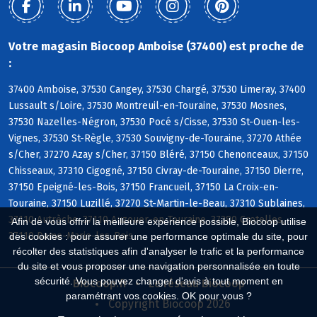
Votre magasin Biocoop Amboise (37400) est proche de
:
37400 Amboise, 37530 Cangey, 37530 Chargé, 37530 Limeray, 37400
Lussault s/Loire, 37530 Montreuil-en-Touraine, 37530 Mosnes,
37530 Nazelles-Négron, 37530 Pocé s/Cisse, 37530 St-Ouen-les-
Vignes, 37530 St-Règle, 37530 Souvigny-de-Touraine, 37270 Athée
s/Cher, 37270 Azay s/Cher, 37150 Bléré, 37150 Chenonceaux, 37150
Chisseaux, 37310 Cigogné, 37150 Civray-de-Touraine, 37150 Dierre,
37150 Epeigné-les-Bois, 37150 Francueil, 37150 La Croix-en-
Touraine, 37150 Luzillé, 37270 St-Martin-le-Beau, 37310 Sublaines,
37110 Autrèche, 37110 Auzouer-en-Touraine, 37380 Crotelles,
Afin de vous offrir la meilleure expérience possible, Biocoop utilise
37110 Dame-Marie-les-Bois
des cookies : pour assurer une performance optimale du site, pour
récolter des statistiques afin d'analyser le trafic et la performance
du site et vous proposer une navigation personnalisée en toute
sécurité. Vous pouvez changer d'avis à tout moment en
Biocoop.fr
Le réseau Biocoop
paramétrant vos cookies. OK pour vous ?
Copyright Biocoop 2026