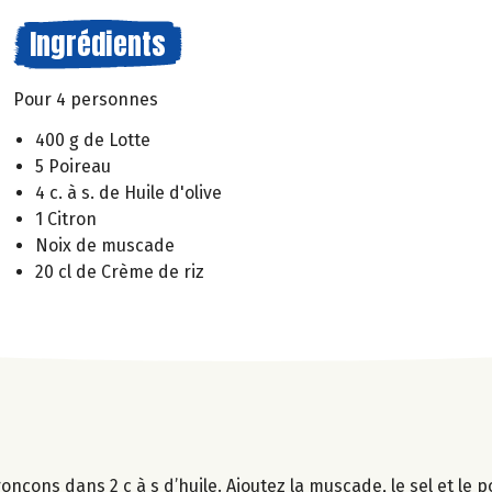
Ingrédients
Pour 4 personnes
400 g de Lotte
5 Poireau
4 c. à s. de Huile d'olive
1 Citron
Noix de muscade
20 cl de Crème de riz
onçons dans 2 c à s d’huile. Ajoutez la muscade, le sel et le 