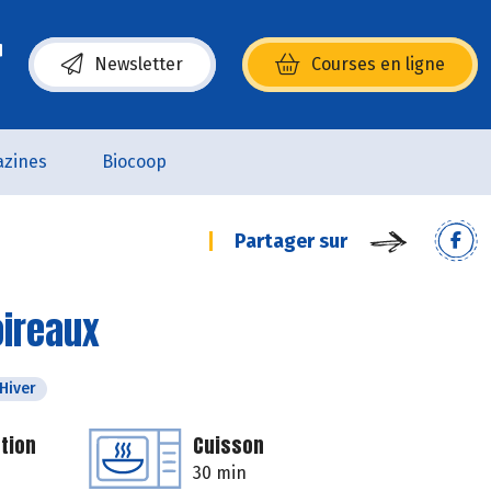
Newsletter
Courses en ligne
(s’ouvre dans une nouvelle fenêtre)
zines
Biocoop
Partager sur
oireaux
Hiver
tion
Cuisson
30 min