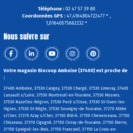
Téléphone :
02 47 57 39 80
Coordonnées GPS :
47,4164804722477 ° ,
1,01640575662232 °
Nous suivre sur
Votre magasin Biocoop Amboise (37400) est proche de
:
37400 Amboise, 37530 Cangey, 37530 Chargé, 37530 Limeray, 37400
Lussault s/Loire, 37530 Montreuil-en-Touraine, 37530 Mosnes,
37530 Nazelles-Négron, 37530 Pocé s/Cisse, 37530 St-Ouen-les-
Vignes, 37530 St-Règle, 37530 Souvigny-de-Touraine, 37270 Athée
s/Cher, 37270 Azay s/Cher, 37150 Bléré, 37150 Chenonceaux, 37150
Chisseaux, 37310 Cigogné, 37150 Civray-de-Touraine, 37150 Dierre,
37150 Epeigné-les-Bois, 37150 Francueil, 37150 La Croix-en-