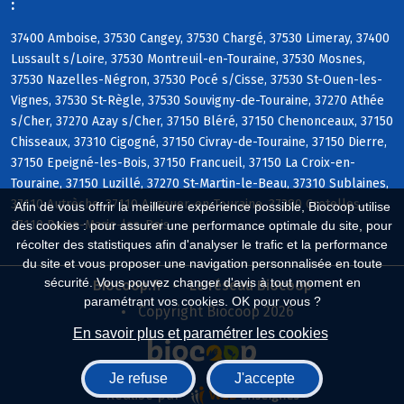
:
37400 Amboise, 37530 Cangey, 37530 Chargé, 37530 Limeray, 37400
Lussault s/Loire, 37530 Montreuil-en-Touraine, 37530 Mosnes,
37530 Nazelles-Négron, 37530 Pocé s/Cisse, 37530 St-Ouen-les-
Vignes, 37530 St-Règle, 37530 Souvigny-de-Touraine, 37270 Athée
s/Cher, 37270 Azay s/Cher, 37150 Bléré, 37150 Chenonceaux, 37150
Chisseaux, 37310 Cigogné, 37150 Civray-de-Touraine, 37150 Dierre,
37150 Epeigné-les-Bois, 37150 Francueil, 37150 La Croix-en-
Touraine, 37150 Luzillé, 37270 St-Martin-le-Beau, 37310 Sublaines,
37110 Autrèche, 37110 Auzouer-en-Touraine, 37380 Crotelles,
Afin de vous offrir la meilleure expérience possible, Biocoop utilise
37110 Dame-Marie-les-Bois
des cookies : pour assurer une performance optimale du site, pour
récolter des statistiques afin d'analyser le trafic et la performance
du site et vous proposer une navigation personnalisée en toute
sécurité. Vous pouvez changer d'avis à tout moment en
Biocoop.fr
Le réseau Biocoop
paramétrant vos cookies. OK pour vous ?
Copyright Biocoop 2026
En savoir plus et paramétrer les cookies
Je refuse
J'accepte
Réalisé par