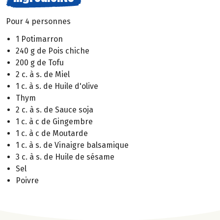
Pour 4 personnes
1 Potimarron
240 g de Pois chiche
200 g de Tofu
2 c. à s. de Miel
1 c. à s. de Huile d'olive
Thym
2 c. à s. de Sauce soja
1 c. à c de Gingembre
1 c. à c de Moutarde
1 c. à s. de Vinaigre balsamique
3 c. à s. de Huile de sésame
Sel
Poivre