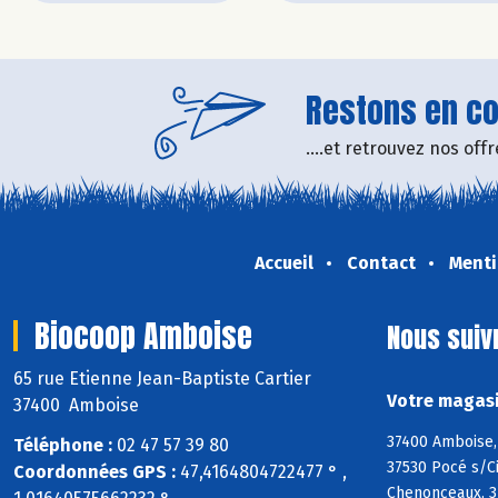
Restons en con
....et retrouvez nos of
Accueil
Contact
Menti
Biocoop Amboise
Nous suiv
65 rue Etienne Jean-Baptiste Cartier
Votre magasi
37400 Amboise
37400 Amboise, 
Téléphone :
02 47 57 39 80
37530 Pocé s/Ci
Coordonnées GPS :
47,4164804722477 ° ,
Chenonceaux, 37