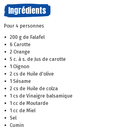
Ingrédients
Pour 4 personnes
200 g de Falafel
6 Carotte
2 Orange
5 c. à s. de Jus de carotte
1 Oignon
2 cs de Huile d'olive
1 Sésame
2 cs de Huile de colza
1 cs de Vinaigre balsamique
1 cc de Moutarde
1 cc de Miel
Sel
Cumin