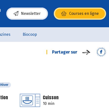
Newsletter
Courses en ligne
(s’ouvre dans une nouvelle fenêtre)
zines
Biocoop
Partager sur
Hiver
tion
Cuisson
10 min