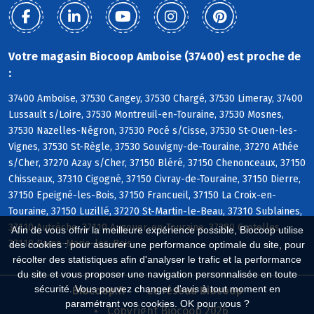
Votre magasin Biocoop Amboise (37400) est proche de
:
37400 Amboise, 37530 Cangey, 37530 Chargé, 37530 Limeray, 37400
Lussault s/Loire, 37530 Montreuil-en-Touraine, 37530 Mosnes,
37530 Nazelles-Négron, 37530 Pocé s/Cisse, 37530 St-Ouen-les-
Vignes, 37530 St-Règle, 37530 Souvigny-de-Touraine, 37270 Athée
s/Cher, 37270 Azay s/Cher, 37150 Bléré, 37150 Chenonceaux, 37150
Chisseaux, 37310 Cigogné, 37150 Civray-de-Touraine, 37150 Dierre,
37150 Epeigné-les-Bois, 37150 Francueil, 37150 La Croix-en-
Touraine, 37150 Luzillé, 37270 St-Martin-le-Beau, 37310 Sublaines,
37110 Autrèche, 37110 Auzouer-en-Touraine, 37380 Crotelles,
Afin de vous offrir la meilleure expérience possible, Biocoop utilise
37110 Dame-Marie-les-Bois
des cookies : pour assurer une performance optimale du site, pour
récolter des statistiques afin d'analyser le trafic et la performance
du site et vous proposer une navigation personnalisée en toute
sécurité. Vous pouvez changer d'avis à tout moment en
Biocoop.fr
Le réseau Biocoop
paramétrant vos cookies. OK pour vous ?
Copyright Biocoop 2026