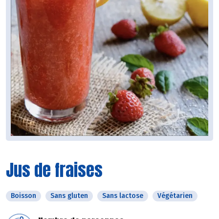
Jus de fraises
Boisson
Sans gluten
Sans lactose
Végétarien