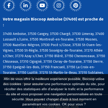
Votre magasin Biocoop Amboise (37400) est proche de
:
37400 Amboise, 37530 Cangey, 37530 Chargé, 37530 Limeray, 37400
Lussault s/Loire, 37530 Montreuil-en-Touraine, 37530 Mosnes,
37530 Nazelles-Négron, 37530 Pocé s/Cisse, 37530 St-Ouen-les-
Vignes, 37530 St-Règle, 37530 Souvigny-de-Touraine, 37270 Athée
s/Cher, 37270 Azay s/Cher, 37150 Bléré, 37150 Chenonceaux, 37150
Chisseaux, 37310 Cigogné, 37150 Civray-de-Touraine, 37150 Dierre,
37150 Epeigné-les-Bois, 37150 Francueil, 37150 La Croix-en-
Touraine, 37150 Luzillé, 37270 St-Martin-le-Beau, 37310 Sublaines,
37110 Autrèche, 37110 Auzouer-en-Touraine, 37380 Crotelles,
Afin de vous offrir la meilleure expérience possible, Biocoop utilise
37110 Dame-Marie-les-Bois
des cookies : pour assurer une performance optimale du site, pour
récolter des statistiques afin d'analyser le trafic et la performance
du site et vous proposer une navigation personnalisée en toute
sécurité. Vous pouvez changer d'avis à tout moment en
Biocoop.fr
Le réseau Biocoop
paramétrant vos cookies. OK pour vous ?
Copyright Biocoop 2026