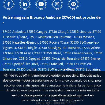
Votre magasin Biocoop Amboise (37400) est proche de
:
37400 Amboise, 37530 Cangey, 37530 Chargé, 37530 Limeray, 37400
Lussault s/Loire, 37530 Montreuil-en-Touraine, 37530 Mosnes,
37530 Nazelles-Négron, 37530 Pocé s/Cisse, 37530 St-Ouen-les-
Vignes, 37530 St-Règle, 37530 Souvigny-de-Touraine, 37270 Athée
s/Cher, 37270 Azay s/Cher, 37150 Bléré, 37150 Chenonceaux, 37150
Chisseaux, 37310 Cigogné, 37150 Civray-de-Touraine, 37150 Dierre,
37150 Epeigné-les-Bois, 37150 Francueil, 37150 La Croix-en-
Touraine, 37150 Luzillé, 37270 St-Martin-le-Beau, 37310 Sublaines,
37110 Autrèche, 37110 Auzouer-en-Touraine, 37380 Crotelles,
Afin de vous offrir la meilleure expérience possible, Biocoop utilise
37110 Dame-Marie-les-Bois
des cookies : pour assurer une performance optimale du site, pour
récolter des statistiques afin d'analyser le trafic et la performance
du site et vous proposer une navigation personnalisée en toute
sécurité. Vous pouvez changer d'avis à tout moment en
Biocoop.fr
Le réseau Biocoop
paramétrant vos cookies. OK pour vous ?
Copyright Biocoop 2026