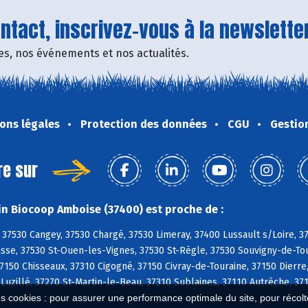
tact, inscrivez-vous à la newsletter
fres, nos événements et nos actualités.
ons légales
Protection des données
CGU
Gestio
re sur
n Biocoop Amboise (37400) est proche de :
37530 Cangey, 37530 Chargé, 37530 Limeray, 37400 Lussault s/Loire, 
sse, 37530 St-Ouen-les-Vignes, 37530 St-Règle, 37530 Souvigny-de-Tou
150 Chisseaux, 37310 Cigogné, 37150 Civray-de-Touraine, 37150 Dierre,
 Luzillé, 37270 St-Martin-le-Beau, 37310 Sublaines, 37110 Autrèche, 
es cookies : pour assurer une performance optimale du site, pour récolter