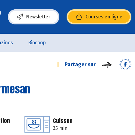
Newsletter
Courses en ligne
(s’ouvre dans une nouvelle fenêtre)
zines
Biocoop
Partager sur
armesan
tion
Cuisson
35 min