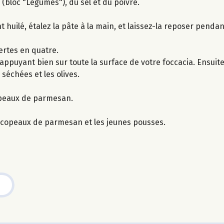
(bloc "Légumes"), du sel et du poivre.
 huilé, étalez la pâte à la main, et laissez-la reposer pendan
vertes en quatre.
ppuyant bien sur toute la surface de votre foccacia. Ensuite,
 séchées et les olives.
opeaux de parmesan.
es copeaux de parmesan et les jeunes pousses.