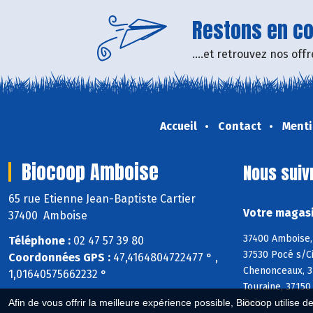
Restons en con
....et retrouvez nos of
Accueil
Contact
Menti
Biocoop Amboise
Nous suiv
65 rue Etienne Jean-Baptiste Cartier
Votre magasi
37400 Amboise
37400 Amboise, 
Téléphone :
02 47 57 39 80
37530 Pocé s/Ci
Coordonnées GPS :
47,4164804722477 ° ,
Chenonceaux, 37
1,01640575662232 °
Touraine, 37150
Bois
Afin de vous offrir la meilleure expérience possible, Biocoop utilise d