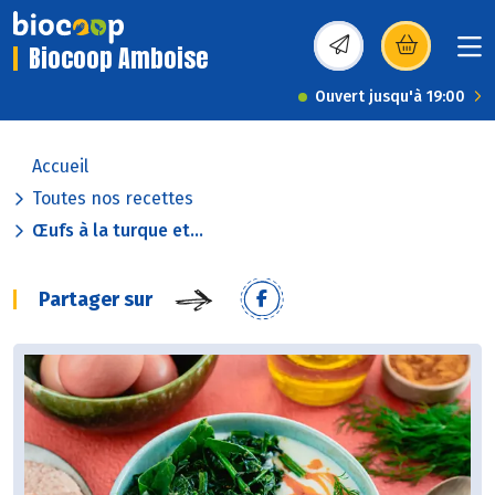
Biocoop Amboise
(s’ouvre dans une nou
Ouvert jusqu'à 19:00
Accueil
Toutes nos recettes
Œufs à la turque et...
Partager sur