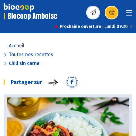
Biocoop Amboise
(s’ouvre dans une nou
Prochaine ouverture : Lundi 09:30
Accueil
Toutes nos recettes
Chili sin carne
Partager sur