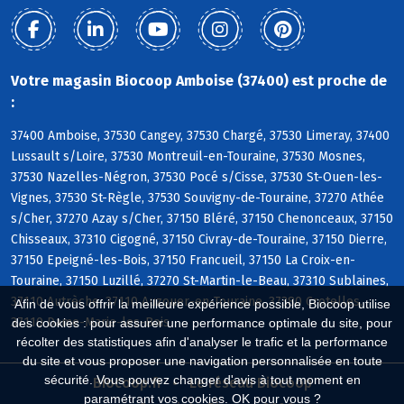
Votre magasin Biocoop Amboise (37400) est proche de
:
37400 Amboise, 37530 Cangey, 37530 Chargé, 37530 Limeray, 37400
Lussault s/Loire, 37530 Montreuil-en-Touraine, 37530 Mosnes,
37530 Nazelles-Négron, 37530 Pocé s/Cisse, 37530 St-Ouen-les-
Vignes, 37530 St-Règle, 37530 Souvigny-de-Touraine, 37270 Athée
s/Cher, 37270 Azay s/Cher, 37150 Bléré, 37150 Chenonceaux, 37150
Chisseaux, 37310 Cigogné, 37150 Civray-de-Touraine, 37150 Dierre,
37150 Epeigné-les-Bois, 37150 Francueil, 37150 La Croix-en-
Touraine, 37150 Luzillé, 37270 St-Martin-le-Beau, 37310 Sublaines,
37110 Autrèche, 37110 Auzouer-en-Touraine, 37380 Crotelles,
Afin de vous offrir la meilleure expérience possible, Biocoop utilise
37110 Dame-Marie-les-Bois
des cookies : pour assurer une performance optimale du site, pour
récolter des statistiques afin d'analyser le trafic et la performance
du site et vous proposer une navigation personnalisée en toute
sécurité. Vous pouvez changer d'avis à tout moment en
Biocoop.fr
Le réseau Biocoop
paramétrant vos cookies. OK pour vous ?