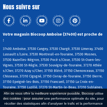
Nous suivre sur
Votre magasin Biocoop Amboise (37400) est proche de
:
37400 Amboise, 37530 Cangey, 37530 Chargé, 37530 Limeray, 37400
Lussault s/Loire, 37530 Montreuil-en-Touraine, 37530 Mosnes,
37530 Nazelles-Négron, 37530 Pocé s/Cisse, 37530 St-Ouen-les-
Vignes, 37530 St-Règle, 37530 Souvigny-de-Touraine, 37270 Athée
s/Cher, 37270 Azay s/Cher, 37150 Bléré, 37150 Chenonceaux, 37150
Chisseaux, 37310 Cigogné, 37150 Civray-de-Touraine, 37150 Dierre,
37150 Epeigné-les-Bois, 37150 Francueil, 37150 La Croix-en-
Touraine, 37150 Luzillé, 37270 St-Martin-le-Beau, 37310 Sublaines,
37110 Autrèche, 37110 Auzouer-en-Touraine, 37380 Crotelles,
Afin de vous offrir la meilleure expérience possible, Biocoop utilise
37110 Dame-Marie-les-Bois
des cookies : pour assurer une performance optimale du site, pour
récolter des statistiques afin d'analyser le trafic et la performance