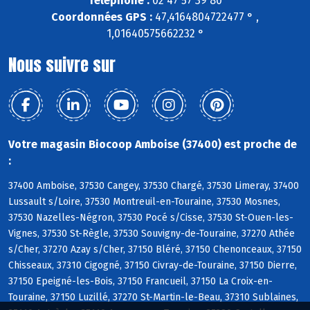
Téléphone :
02 47 57 39 80
Coordonnées GPS :
47,4164804722477 ° ,
1,01640575662232 °
Nous suivre sur
Votre magasin Biocoop Amboise (37400) est proche de
:
37400 Amboise, 37530 Cangey, 37530 Chargé, 37530 Limeray, 37400
Lussault s/Loire, 37530 Montreuil-en-Touraine, 37530 Mosnes,
37530 Nazelles-Négron, 37530 Pocé s/Cisse, 37530 St-Ouen-les-
Vignes, 37530 St-Règle, 37530 Souvigny-de-Touraine, 37270 Athée
s/Cher, 37270 Azay s/Cher, 37150 Bléré, 37150 Chenonceaux, 37150
Chisseaux, 37310 Cigogné, 37150 Civray-de-Touraine, 37150 Dierre,
37150 Epeigné-les-Bois, 37150 Francueil, 37150 La Croix-en-
Touraine, 37150 Luzillé, 37270 St-Martin-le-Beau, 37310 Sublaines,