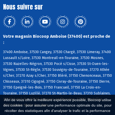
Nous suivre sur
Votre magasin Biocoop Amboise (37400) est proche de
:
37400 Amboise, 37530 Cangey, 37530 Chargé, 37530 Limeray, 37400
Lussault s/Loire, 37530 Montreuil-en-Touraine, 37530 Mosnes,
37530 Nazelles-Négron, 37530 Pocé s/Cisse, 37530 St-Ouen-les-
Vignes, 37530 St-Règle, 37530 Souvigny-de-Touraine, 37270 Athée
s/Cher, 37270 Azay s/Cher, 37150 Bléré, 37150 Chenonceaux, 37150
Chisseaux, 37310 Cigogné, 37150 Civray-de-Touraine, 37150 Dierre,
37150 Epeigné-les-Bois, 37150 Francueil, 37150 La Croix-en-
Touraine, 37150 Luzillé, 37270 St-Martin-le-Beau, 37310 Sublaines,
37110 Autrèche, 37110 Auzouer-en-Touraine, 37380 Crotelles,
Afin de vous offrir la meilleure expérience possible, Biocoop utilise
37110 Dame-Marie-les-Bois
des cookies : pour assurer une performance optimale du site, pour
récolter des statistiques afin d'analyser le trafic et la performance