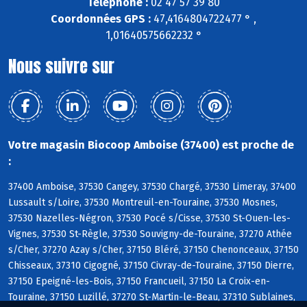
Téléphone :
02 47 57 39 80
Coordonnées GPS :
47,4164804722477 ° ,
1,01640575662232 °
Nous suivre sur
Votre magasin Biocoop Amboise (37400) est proche de
:
37400 Amboise, 37530 Cangey, 37530 Chargé, 37530 Limeray, 37400
Lussault s/Loire, 37530 Montreuil-en-Touraine, 37530 Mosnes,
37530 Nazelles-Négron, 37530 Pocé s/Cisse, 37530 St-Ouen-les-
Vignes, 37530 St-Règle, 37530 Souvigny-de-Touraine, 37270 Athée
s/Cher, 37270 Azay s/Cher, 37150 Bléré, 37150 Chenonceaux, 37150
Chisseaux, 37310 Cigogné, 37150 Civray-de-Touraine, 37150 Dierre,
37150 Epeigné-les-Bois, 37150 Francueil, 37150 La Croix-en-
Touraine, 37150 Luzillé, 37270 St-Martin-le-Beau, 37310 Sublaines,