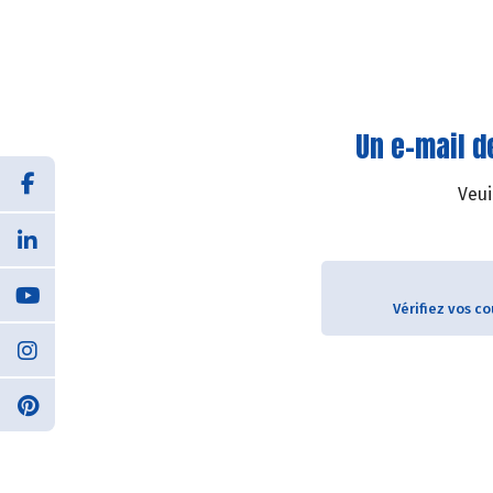
Un e-mail d
Veui
Vérifiez vos c