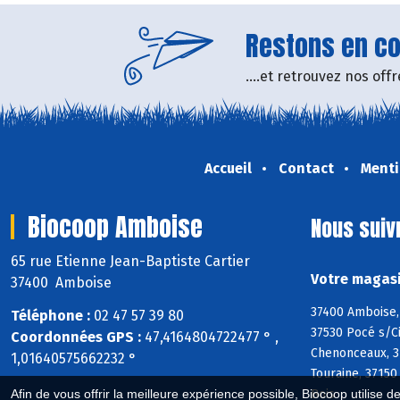
Restons en con
....et retrouvez nos of
Accueil
Contact
Menti
Biocoop Amboise
Nous suiv
65 rue Etienne Jean-Baptiste Cartier
Votre magasi
37400 Amboise
37400 Amboise, 
Téléphone :
02 47 57 39 80
37530 Pocé s/Ci
Coordonnées GPS :
47,4164804722477 ° ,
Chenonceaux, 37
1,01640575662232 °
Touraine, 37150
Bois
Afin de vous offrir la meilleure expérience possible, Biocoop utilise d