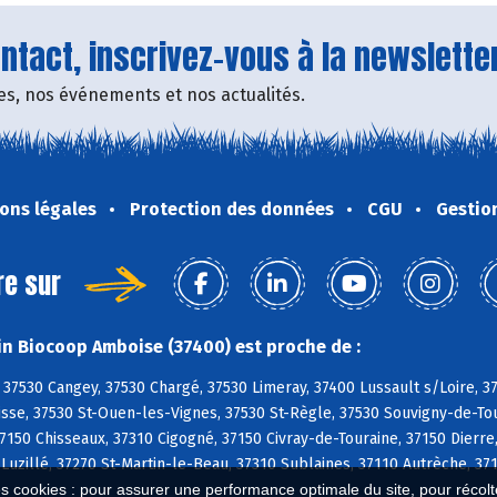
tact, inscrivez-vous à la newsletter
fres, nos événements et nos actualités.
ons légales
Protection des données
CGU
Gestio
re sur
n Biocoop Amboise (37400) est proche de :
37530 Cangey, 37530 Chargé, 37530 Limeray, 37400 Lussault s/Loire, 
sse, 37530 St-Ouen-les-Vignes, 37530 St-Règle, 37530 Souvigny-de-Tou
150 Chisseaux, 37310 Cigogné, 37150 Civray-de-Touraine, 37150 Dierre,
 Luzillé, 37270 St-Martin-le-Beau, 37310 Sublaines, 37110 Autrèche, 
es cookies : pour assurer une performance optimale du site, pour récolter