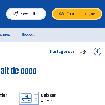
Newsletter
Courses en ligne
(s’ouvre dans une nouvelle fenêtre)
zines
Biocoop
Partager sur
lait de coco
tion
Cuisson
45 min