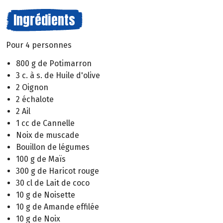
Ingrédients
Pour 4 personnes
800 g de Potimarron
3 c. à s. de Huile d'olive
2 Oignon
2 échalote
2 Ail
1 cc de Cannelle
Noix de muscade
Bouillon de légumes
100 g de Maïs
300 g de Haricot rouge
30 cl de Lait de coco
10 g de Noisette
10 g de Amande effilée
10 g de Noix