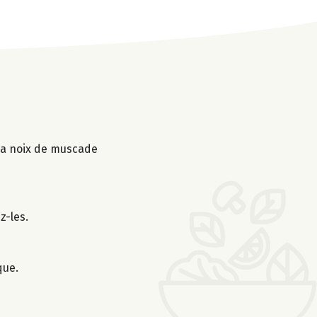
t la noix de muscade
z-les.
que.