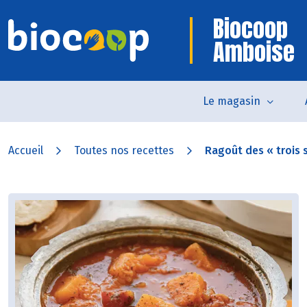
Biocoop
Amboise
Le magasin
Accueil
Toutes nos recettes
Ragoût des « trois s